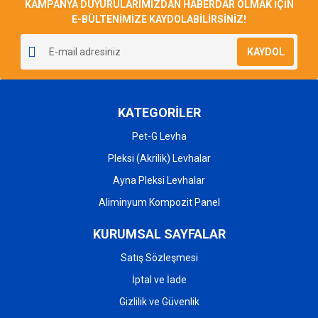
KAMPANYA DUYURULARIMIZDAN HABERDAR OLMAK İÇİN
E-BÜLTENİMİZE KAYDOLABİLİRSİNİZ!
KAYDOL
KATEGORİLER
Pet-G Levha
Pleksi (Akrilik) Levhalar
Ayna Pleksi Levhalar
Aliminyum Kompozit Panel
KURUMSAL SAYFALAR
Satış Sözleşmesi
İptal ve İade
Gizlilik ve Güvenlik