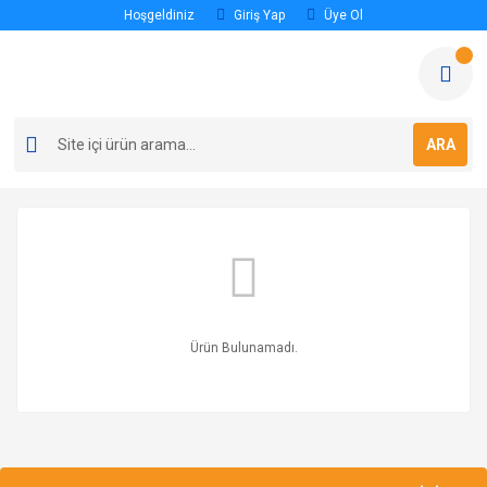
Hoşgeldiniz
Giriş Yap
Üye Ol
ARA
Ürün Bulunamadı.