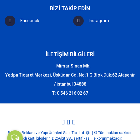
BİZİ TAKİP EDİN
Facebook
Instagram
İLETİŞİM BİLGİLERİ
Mimar Sinan Mh,
Yedpa Ticaret Merkezi, Üsküdar Cd. No:1 G Blok Dük:62 Ataşehir
/ İstanbul 34888
T: 0 546 216 02 67
Bozbey Reklam ve Yapı Ürünleri San. Tic. Ltd. Şti. | © Tüm hakları saklıdır.
Kredi kartı bilgileriniz 256bit SSL sertifikası ile korunmaktadır.