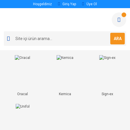
Hoşgeldiniz
Giriş Yap
Üye Ol
ARA
Oracal
Kemica
Sign-ex