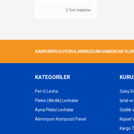
Tüm Haberler
KAMPANYA DUYURULARIMIZDAN HABERDAR OLMAK 
KATEGORİLER
KURU
Pet-G Levha
Satış S
Pleksi (Akrilik) Levhalar
İptal ve
Ayna Pleksi Levhalar
Gizlilik
Aliminyum Kompozit Panel
Kişisel
Kargo T