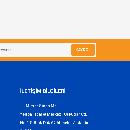
KAYDOL
İLETİŞİM BİLGİLERİ
Mimar Sinan Mh,
Yedpa Ticaret Merkezi, Üsküdar Cd.
No:1 G Blok Dük:62 Ataşehir / İstanbul