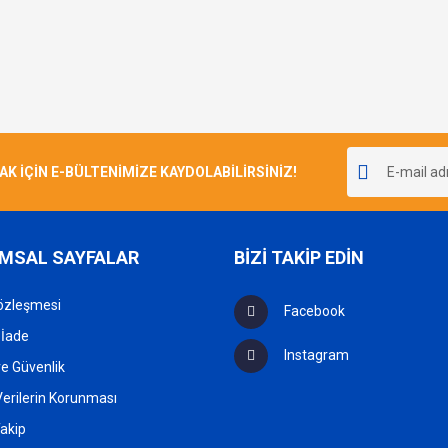
İÇİN E-BÜLTENİMİZE KAYDOLABİLİRSİNİZ!
MSAL SAYFALAR
BİZİ TAKİP EDİN
özleşmesi
Facebook
 İade
Instagram
 ve Güvenlik
 Verilerin Korunması
akip