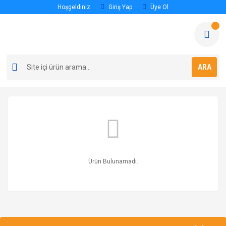
Hoşgeldiniz
Giriş Yap
Üye Ol
ARA
Ürün Bulunamadı.