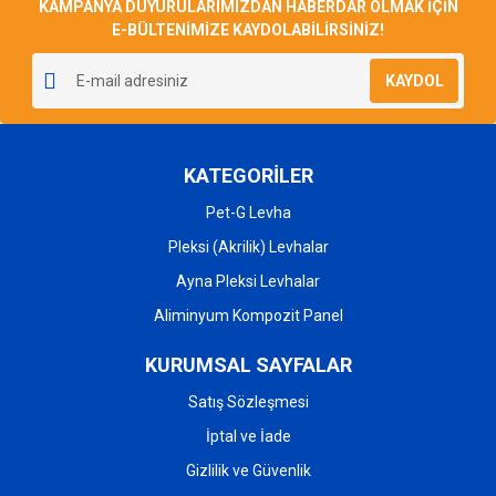
KAMPANYA DUYURULARIMIZDAN HABERDAR OLMAK İÇİN
E-BÜLTENİMİZE KAYDOLABİLİRSİNİZ!
KAYDOL
KATEGORİLER
Pet-G Levha
Pleksi (Akrilik) Levhalar
Ayna Pleksi Levhalar
Aliminyum Kompozit Panel
KURUMSAL SAYFALAR
Satış Sözleşmesi
İptal ve İade
Gizlilik ve Güvenlik