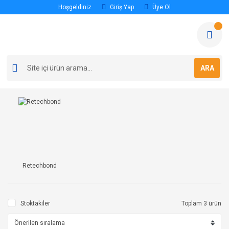
Hoşgeldiniz
Giriş Yap
Üye Ol
ARA
Retechbond
Stoktakiler
Toplam 3 ürün