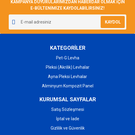
KAMPANYA DUYURULARIMIZDAN HABERDAR OLMAK İÇİN
E-BÜLTENİMİZE KAYDOLABİLİRSİNİZ!
KAYDOL
KATEGORİLER
Pet-G Levha
Pleksi (Akrilik) Levhalar
Ayna Pleksi Levhalar
Aliminyum Kompozit Panel
KURUMSAL SAYFALAR
Satış Sözleşmesi
İptal ve İade
Gizlilik ve Güvenlik