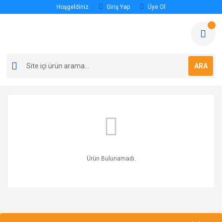
Hoşgeldiniz
Giriş Yap
Üye Ol
ARA
Ürün Bulunamadı.