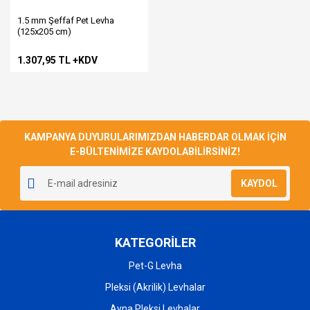
1.5 mm Şeffaf Pet Levha
(125x205 cm)
1.307,95 TL +KDV
KAMPANYA DUYURULARIMIZDAN HABERDAR OLMAK İÇİN
E-BÜLTENİMİZE KAYDOLABİLİRSİNİZ!
KAYDOL
KATEGORİLER
Pet-G Levha
Pleksi (Akrilik) Levhalar
Ayna Pleksi Levhalar