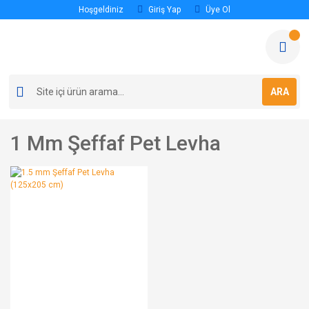
Hoşgeldiniz
Giriş Yap
Üye Ol
ARA
1 Mm Şeffaf Pet Levha