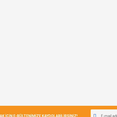
İÇİN E-BÜLTENİMİZE KAYDOLABİLİRSİNİZ!