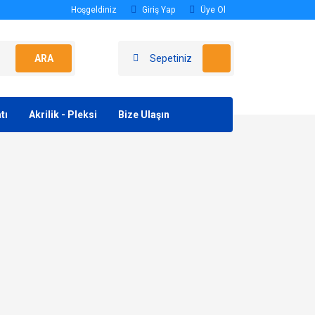
Hoşgeldiniz
Giriş Yap
Üye Ol
ARA
Sepetiniz
tı
Akrilik - Pleksi
Bize Ulaşın