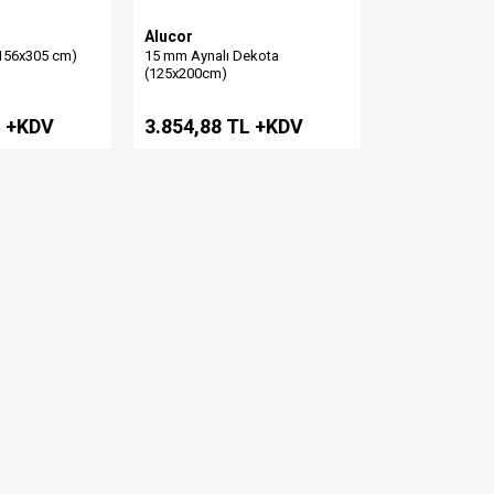
Alucor
156x305 cm)
15 mm Aynalı Dekota
(125x200cm)
L +KDV
3.854,88 TL +KDV