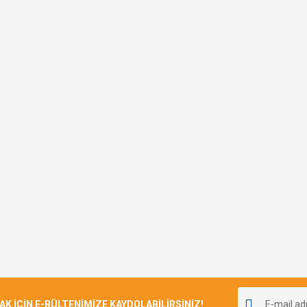
İÇİN E-BÜLTENİMİZE KAYDOLABİLİRSİNİZ!