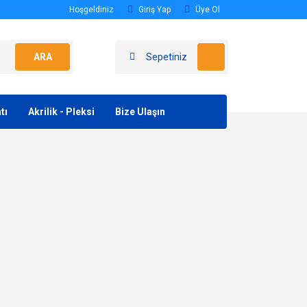
Hoşgeldiniz
Giriş Yap
Üye Ol
ARA
Sepetiniz
tı
Akrilik - Pleksi
Bize Ulaşın