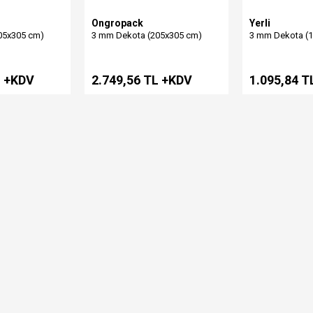
Ongropack
Yerli
05x305 cm)
3 mm Dekota (205x305 cm)
3 mm Dekota (
L +KDV
2.749,56 TL +KDV
1.095,84 T