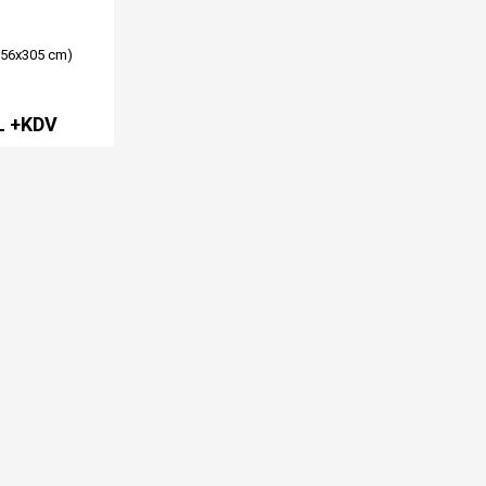
156x305 cm)
L +KDV