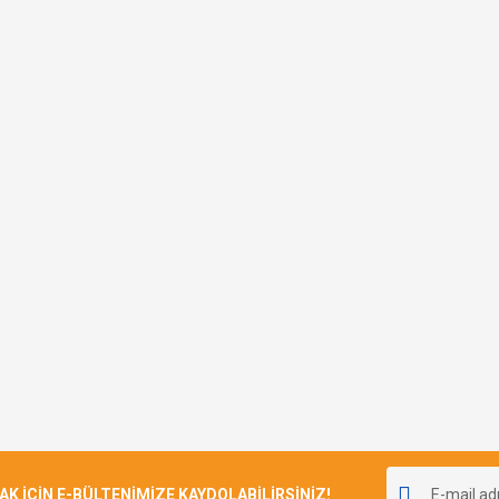
İÇİN E-BÜLTENİMİZE KAYDOLABİLİRSİNİZ!