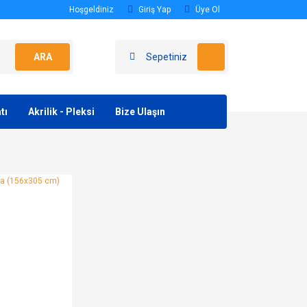
Hoşgeldiniz
Giriş Yap
Üye Ol
ARA
Sepetiniz
tı
Akrilik - Pleksi
Bize Ulaşın