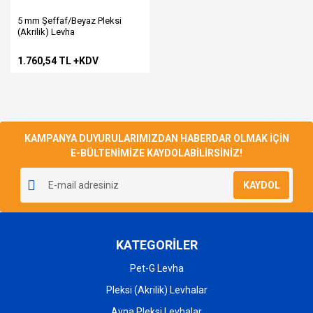
5 mm Şeffaf/Beyaz Pleksi
(Akrilik) Levha
1.760,54 TL +KDV
KAMPANYA DUYURULARIMIZDAN HABERDAR OLMAK İÇİN
E-BÜLTENİMİZE KAYDOLABİLİRSİNİZ!
KAYDOL
KATEGORİLER
Pet-G Levha
Pleksi (Akrilik) Levhalar
Ayna Pleksi Levhalar