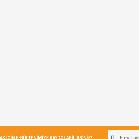
İÇİN E-BÜLTENİMİZE KAYDOLABİLİRSİNİZ!