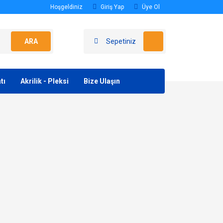
Hoşgeldiniz
Giriş Yap
Üye Ol
ARA
Sepetiniz
tı
Akrilik - Pleksi
Bize Ulaşın