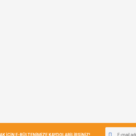
İÇİN E-BÜLTENİMİZE KAYDOLABİLİRSİNİZ!