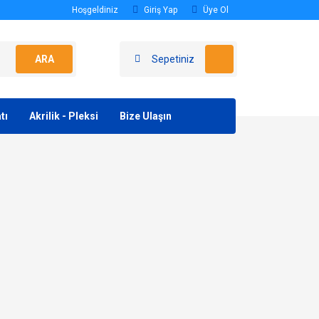
Hoşgeldiniz
Giriş Yap
Üye Ol
ARA
Sepetiniz
tı
Akrilik - Pleksi
Bize Ulaşın