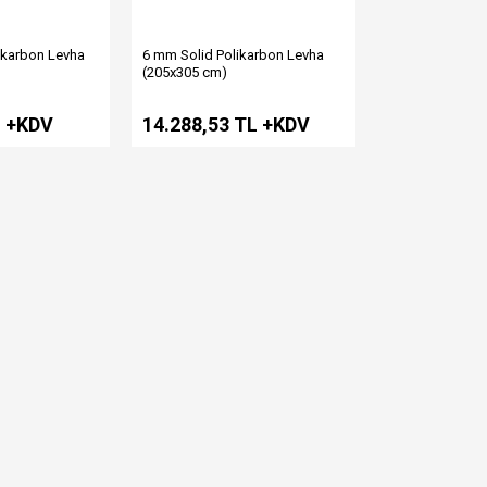
ikarbon Levha
6 mm Solid Polikarbon Levha
(205x305 cm)
L +KDV
14.288,53 TL +KDV