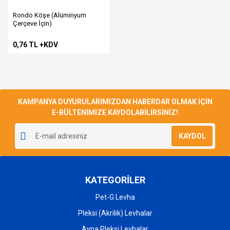
Rondo Köşe (Alüminyum
Çerçeve İçin)
0,76 TL +KDV
KAMPANYA DUYURULARIMIZDAN HABERDAR OLMAK İÇİN
E-BÜLTENİMİZE KAYDOLABİLİRSİNİZ!
KAYDOL
KATEGORİLER
Pet-G Levha
Pleksi (Akrilik) Levhalar
Ayna Pleksi Levhalar