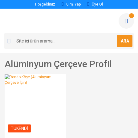
Hoşgeldiniz
Giriş Yap
Üye Ol
ARA
Alüminyum Çerçeve Profil
TÜKENDİ