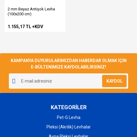
2 mm Beyaz Antişok Levha
(100x200 cm)
1.155,17 TL +KDV
KAMPANYA DUYURULARIMIZDAN HABERDAR OLMAK İÇİN
E-BÜLTENİMİZE KAYDOLABİLİRSİNİZ!
KAYDOL
KATEGORİLER
Pet-G Levha
Pleksi (Akrilik) Levhalar
Ayna Pleksi Levhalar