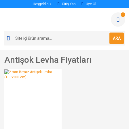
Hoşgeldiniz
Giriş Yap
Üye Ol
ARA
Antişok Levha Fiyatları