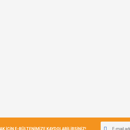
İÇİN E-BÜLTENİMİZE KAYDOLABİLİRSİNİZ!