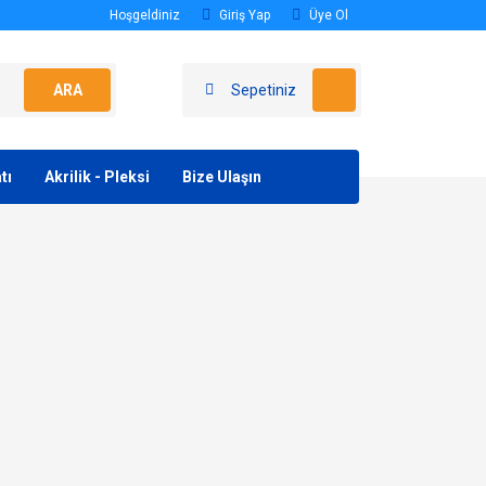
Hoşgeldiniz
Giriş Yap
Üye Ol
ARA
Sepetiniz
tı
Akrilik - Pleksi
Bize Ulaşın