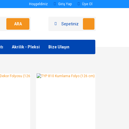
Hoşgeldiniz
Giriş Yap
Üye Ol
ARA
Sepetiniz
tı
Akrilik - Pleksi
Bize Ulaşın