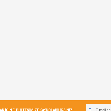
İÇİN E-BÜLTENİMİZE KAYDOLABİLİRSİNİZ!