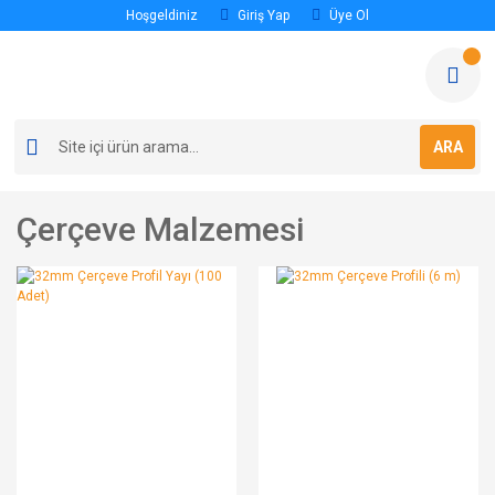
Hoşgeldiniz
Giriş Yap
Üye Ol
ARA
Çerçeve Malzemesi