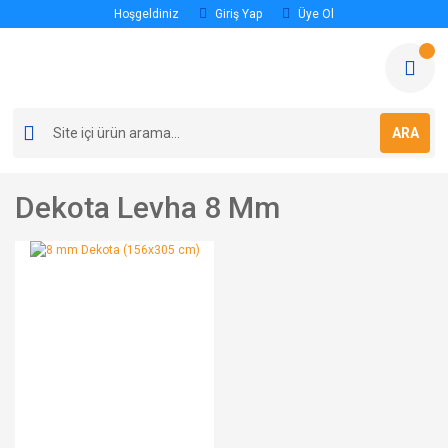
Hoşgeldiniz
Giriş Yap
Üye Ol
ARA
Dekota Levha 8 Mm