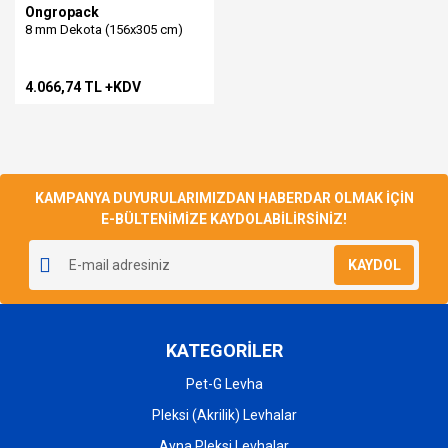
Ongropack
8 mm Dekota (156x305 cm)
4.066,74 TL +KDV
KAMPANYA DUYURULARIMIZDAN HABERDAR OLMAK İÇİN
E-BÜLTENİMİZE KAYDOLABİLİRSİNİZ!
KAYDOL
KATEGORİLER
Pet-G Levha
Pleksi (Akrilik) Levhalar
Ayna Pleksi Levhalar