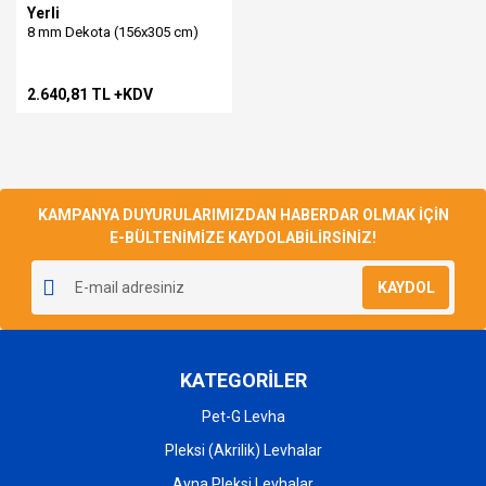
Yerli
8 mm Dekota (156x305 cm)
2.640,81 TL +KDV
KAMPANYA DUYURULARIMIZDAN HABERDAR OLMAK İÇİN
E-BÜLTENİMİZE KAYDOLABİLİRSİNİZ!
KAYDOL
KATEGORİLER
Pet-G Levha
Pleksi (Akrilik) Levhalar
Ayna Pleksi Levhalar