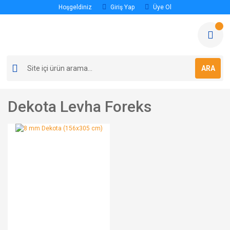
Hoşgeldiniz
Giriş Yap
Üye Ol
ARA
Dekota Levha Foreks