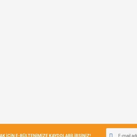
İÇİN E-BÜLTENİMİZE KAYDOLABİLİRSİNİZ!