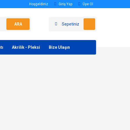
Hoşgeldiniz
Giriş Yap
Üye Ol
ARA
Sepetiniz
tı
Akrilik - Pleksi
Bize Ulaşın