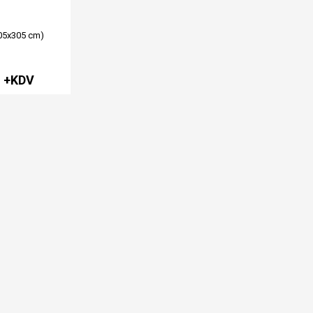
05x305 cm)
L +KDV