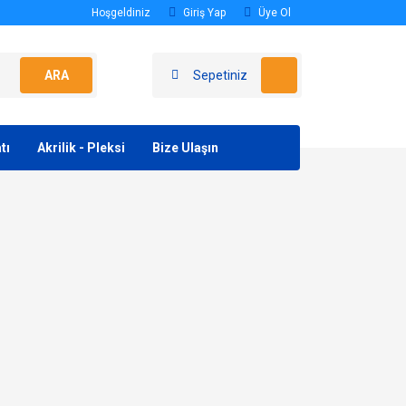
Hoşgeldiniz
Giriş Yap
Üye Ol
ARA
Sepetiniz
tı
Akrilik - Pleksi
Bize Ulaşın