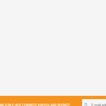
İÇİN E-BÜLTENİMİZE KAYDOLABİLİRSİNİZ!