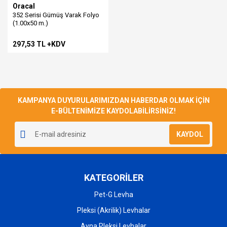
Oracal
352 Serisi Gümüş Varak Folyo
(1.00x50 m.)
297,53 TL +KDV
KAMPANYA DUYURULARIMIZDAN HABERDAR OLMAK İÇİN
E-BÜLTENİMİZE KAYDOLABİLİRSİNİZ!
KAYDOL
KATEGORİLER
Pet-G Levha
Pleksi (Akrilik) Levhalar
Ayna Pleksi Levhalar