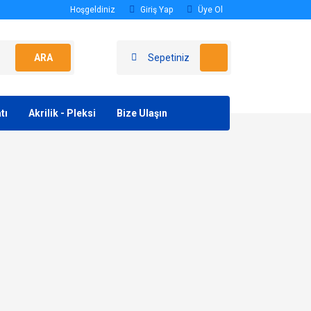
Hoşgeldiniz
Giriş Yap
Üye Ol
ARA
Sepetiniz
tı
Akrilik - Pleksi
Bize Ulaşın