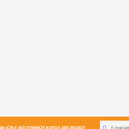
İÇİN E-BÜLTENİMİZE KAYDOLABİLİRSİNİZ!