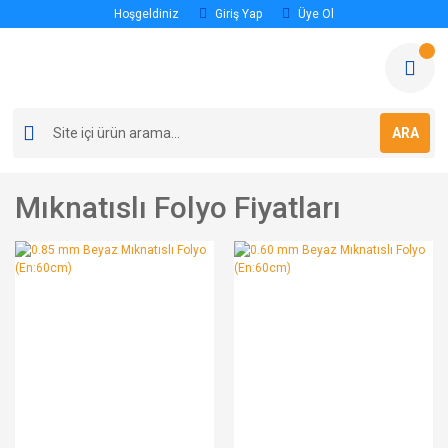
Hoşgeldiniz
Giriş Yap
Üye Ol
ARA
Mıknatıslı Folyo Fiyatları