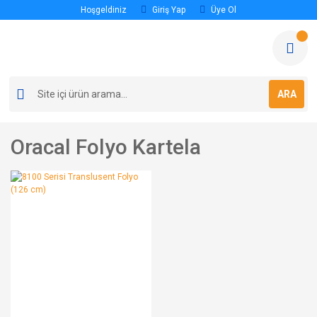
Hoşgeldiniz
Giriş Yap
Üye Ol
ARA
Oracal Folyo Kartela