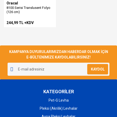
Oracal
8100 Serisi Translusent Folyo
(126 cm)
244,99 TL +KDV
KAMPANYA DUYURULARIMIZDAN HABERDAR OLMAK İÇİN
E-BÜLTENİMİZE KAYDOLABİLİRSİNİZ!
KAYDOL
KATEGORİLER
Pet-G Levha
Pleksi (Akrilik) Levhalar
Ayna Pleksi Levhalar