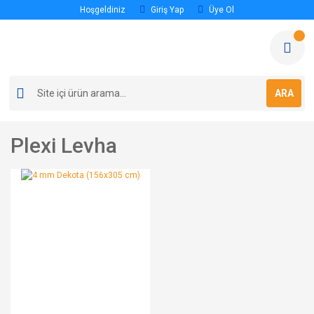
Hoşgeldiniz
Giriş Yap
Üye Ol
ARA
Plexi Levha