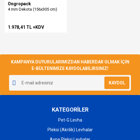
Ongropack
4 mm Dekota (156x305 cm)
1.978,41 TL +KDV
KAMPANYA DUYURULARIMIZDAN HABERDAR OLMAK İÇİN
E-BÜLTENİMİZE KAYDOLABİLİRSİNİZ!
KAYDOL
KATEGORİLER
Pet-G Levha
Pleksi (Akrilik) Levhalar
Ayna Pleksi Levhalar