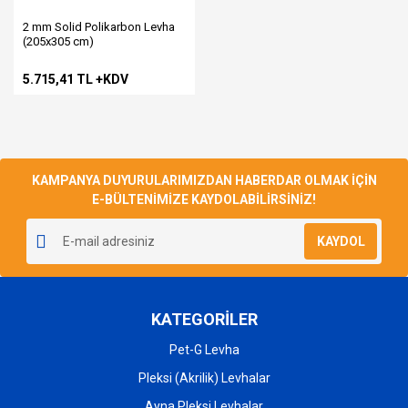
2 mm Solid Polikarbon Levha
(205x305 cm)
5.715,41 TL +KDV
KAMPANYA DUYURULARIMIZDAN HABERDAR OLMAK İÇİN
E-BÜLTENİMİZE KAYDOLABİLİRSİNİZ!
KAYDOL
KATEGORİLER
Pet-G Levha
Pleksi (Akrilik) Levhalar
Ayna Pleksi Levhalar