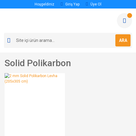
Hoşgeldiniz
Giriş Yap
Üye Ol
ARA
Solid Polikarbon