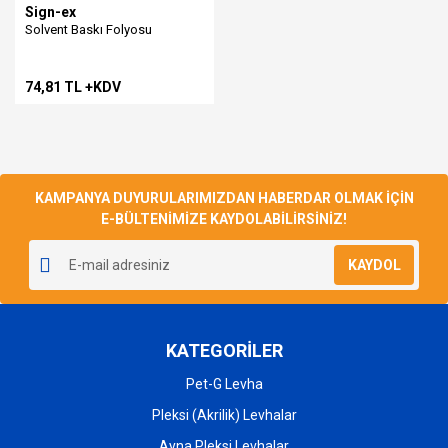
Sign-ex
Solvent Baskı Folyosu
74,81 TL +KDV
KAMPANYA DUYURULARIMIZDAN HABERDAR OLMAK İÇİN
E-BÜLTENİMİZE KAYDOLABİLİRSİNİZ!
KAYDOL
KATEGORİLER
Pet-G Levha
Pleksi (Akrilik) Levhalar
Ayna Pleksi Levhalar