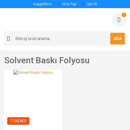
Hoşgeldiniz
Giriş Yap
Üye Ol
ARA
Solvent Baskı Folyosu
TÜKENDİ