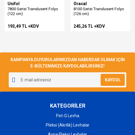
Unifol
Oracal
7800 Serisi Translusent Folyo
8100 Serisi Translusent Folyo
(122 cm)
(126 cm)
193,49 TL +KDV
245,26 TL +KDV
KAMPANYA DUYURULARIMIZDAN HABERDAR OLMAK İÇİN
E-BÜLTENİMİZE KAYDOLABİLİRSİNİZ!
KAYDOL
KATEGORİLER
Pet-G Levha
Pleksi (Akrilik) Levhalar
Ayna Pleksi Levhalar