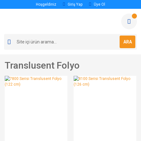
Hoşgeldiniz
Giriş Yap
Üye Ol
ARA
Translusent Folyo