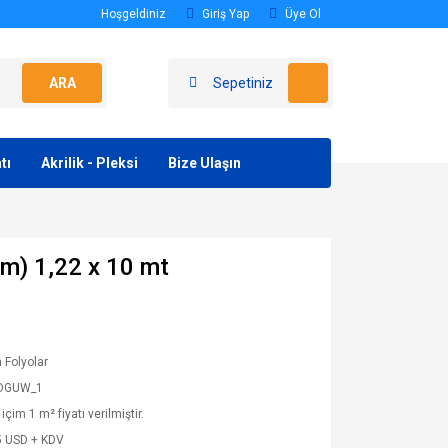
Hoşgeldiniz
Giriş Yap
Üye Ol
ARA
Sepetiniz
tı
Akrilik - Pleksi
Bize Ulaşın
m) 1,22 x 10 mt
Folyolar
DGUW_1
içim 1 m² fiyatı verilmiştir.
5 USD + KDV