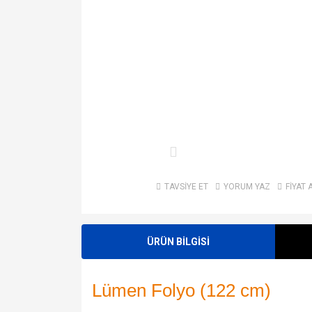
TAVSİYE ET
YORUM YAZ
FİYAT 
ÜRÜN BİLGİSİ
Lümen Folyo (122 cm)