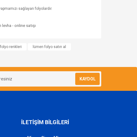
ar yapmamızı sağlayan folyolardır.
za iletebilirsiniz.
folyo renkleri
lümen folyo satın al
KAYDOL
İLETİŞİM BİLGİLERİ