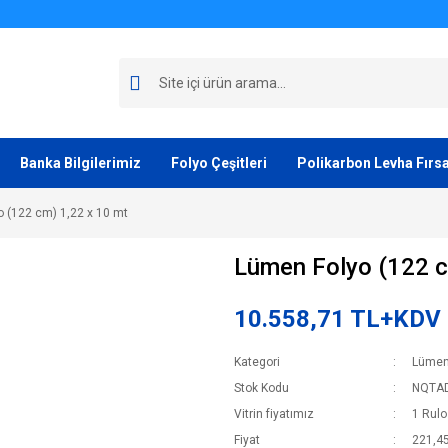
Banka Bilgilerimiz
Folyo Çeşitleri
Polikarbon Levha Fırsa
 (122 cm) 1,22 x 10 mt
Lümen Folyo (122 c
10.558,71 TL+KDV
Kategori
Lümen 
Stok Kodu
NQTA
Vitrin fiyatımız
1 Rulo 
Fiyat
221,4