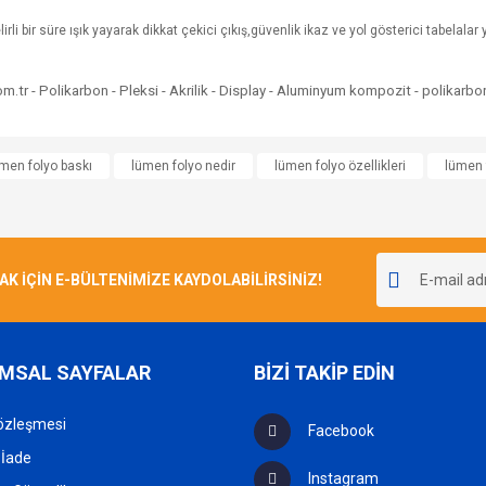
lirli bir süre ışık yayarak dikkat çekici çıkış,güvenlik ikaz ve yol gösterici tabelal
e diğer konularda yetersiz gördüğünüz noktaları öneri formunu kullanarak tarafımı
men folyo baskı
lümen folyo nedir
lümen folyo özellikleri
lümen 
Bu ürüne ilk yorumu siz yapın!
r.
Yorum Yaz
İÇİN E-BÜLTENİMİZE KAYDOLABİLİRSİNİZ!
MSAL SAYFALAR
BİZİ TAKİP EDİN
özleşmesi
Facebook
 İade
Instagram