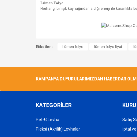
Lümen Folyo
Herhangi bir ışık kaynağından aldığı enerji ile karanlıkta be
Bu ürünün fiyat bilgisi, resim, ürün açıklamalarında v
Etiketler :
Görüş ve önerileriniz için teşekkür ederiz.
Lümen folyo
lümen folyo fiyat
lü
Ürün resmi kalitesiz, bozuk veya görüntülenemiyo
Ürün açıklamasında eksik bilgiler bulunuyor.
KAMPANYA DUYURULARIMIZDAN HABERDAR OLMAK 
Ürün bilgilerinde hatalar bulunuyor.
Ürün fiyatı diğer sitelerden daha pahalı.
Bu ürüne benzer farklı alternatifler olmalı.
KATEGORİLER
KURU
Pet-G Levha
Satış S
Pleksi (Akrilik) Levhalar
İptal ve