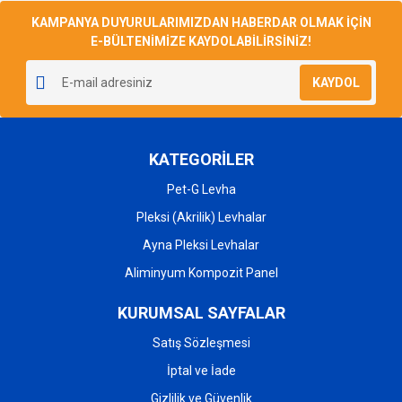
KAMPANYA DUYURULARIMIZDAN HABERDAR OLMAK İÇİN
Ürün bilgilerinde hatalar bulunuyor.
E-BÜLTENİMİZE KAYDOLABİLİRSİNİZ!
Ürün fiyatı diğer sitelerden daha pahalı.
Bu ürüne benzer farklı alternatifler olmalı.
KAYDOL
KATEGORİLER
Pet-G Levha
Gönder
Pleksi (Akrilik) Levhalar
Ayna Pleksi Levhalar
Aliminyum Kompozit Panel
KURUMSAL SAYFALAR
Satış Sözleşmesi
İptal ve İade
Gizlilik ve Güvenlik