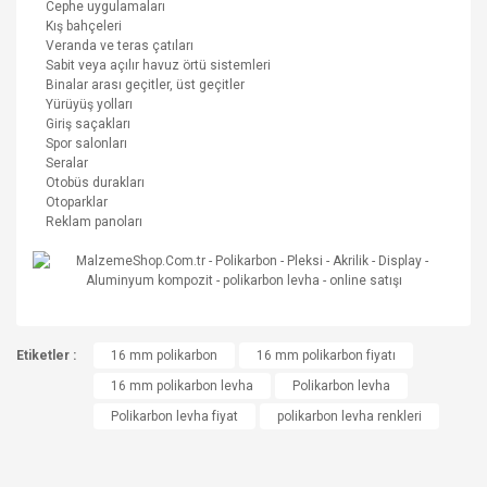
Cephe uygulamaları
Kış bahçeleri
Veranda ve teras çatıları
Sabit veya açılır havuz örtü sistemleri
Binalar arası geçitler, üst geçitler
Yürüyüş yolları
Giriş saçakları
Spor salonları
Seralar
Otobüs durakları
Otoparklar
Reklam panoları
Bu ürünün fiyat bilgisi, resim, ürün açıklamalarında ve diğer
Etiketler :
konularda yetersiz gördüğünüz noktaları öneri formunu
16 mm polikarbon
16 mm polikarbon fiyatı
Bu ürüne ilk yorumu siz yapın!
kullanarak tarafımıza iletebilirsiniz.
16 mm polikarbon levha
Polikarbon levha
Görüş ve önerileriniz için teşekkür ederiz.
Polikarbon levha fiyat
polikarbon levha renkleri
Yorum Yaz
Ürün resmi kalitesiz, bozuk veya görüntülenemiyor.
Ürün açıklamasında eksik bilgiler bulunuyor.