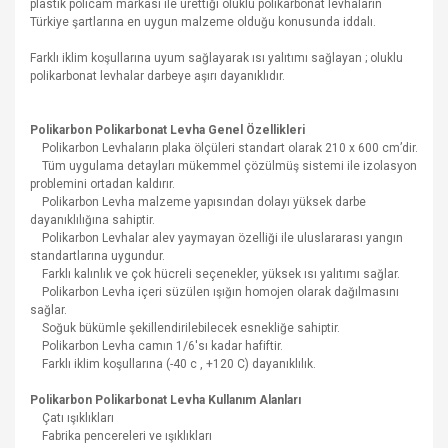
plastik policam markası ile ürettiği oluklu polikarbonat levhaların
Türkiye şartlarına en uygun malzeme olduğu konusunda iddalı.
Farklı iklim koşullarına uyum sağlayarak ısı yalıtımı sağlayan ; oluklu
polikarbonat levhalar darbeye aşırı dayanıklıdır.
Polikarbon Polikarbonat Levha Genel Özellikleri
Polikarbon Levhaların plaka ölçüleri standart olarak 210 x 600 cm’dir.
Tüm uygulama detayları mükemmel çözülmüş sistemi ile izolasyon
problemini ortadan kaldırır.
Polikarbon Levha malzeme yapısından dolayı yüksek darbe
dayanıklılığına sahiptir.
Polikarbon Levhalar alev yaymayan özelliği ile uluslararası yangın
standartlarına uygundur.
Farklı kalınlık ve çok hücreli seçenekler, yüksek ısı yalıtımı sağlar.
Polikarbon Levha içeri süzülen ışığın homojen olarak dağılmasını
sağlar.
Soğuk bükümle şekillendirilebilecek esnekliğe sahiptir.
Polikarbon Levha camın 1/6′sı kadar hafiftir.
Farklı iklim koşullarına (-40 c , +120 C) dayanıklılık.
Polikarbon Polikarbonat Levha Kullanım Alanları
Çatı ışıklıkları
Fabrika pencereleri ve ışıklıkları