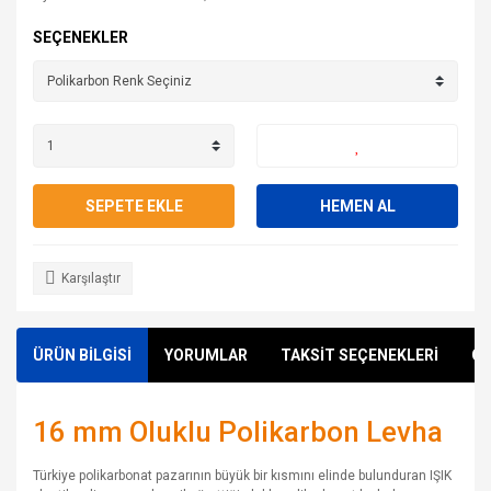
SEÇENEKLER
SEPETE EKLE
HEMEN AL
Karşılaştır
ÜRÜN BİLGİSİ
YORUMLAR
TAKSİT SEÇENEKLERİ
ÖN
16 mm Oluklu Polikarbon Levha
Türkiye polikarbonat pazarının büyük bir kısmını elinde bulunduran IŞIK