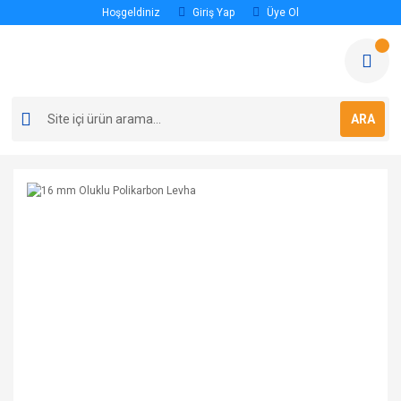
Hoşgeldiniz
Giriş Yap
Üye Ol
ARA