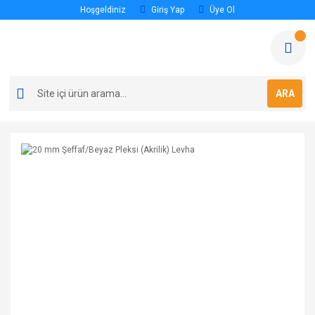
Hoşgeldiniz
Giriş Yap
Üye Ol
ARA