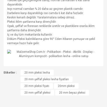
Yüksek ışık geçirgenliğine sahip, normal camlardan 6 kat daha
dayanıklıdır.
Isıyı normal camdan % 20 daha az geçiren plastik camdır.
Darbelere karşı dayanıklılığı ise camda 6 kat daha fazladır.
Keskin kenarlı değildir. Yaralanmalara sebep olmaz.
Pleksi iklim şartlarına karşı dirençlidir.
Opak, şeffaf ve floresan renklerde üretilir ve plastiklere oranla iklim
şartlarına daha dirençlidir.
İç ve dış tüm mekanlarda kullanılır.
Döküm Pleksi kalınlıklarına göre 90° Cden itibaren yumuşar ve şekil
vermeye hazır hale gelir.
Bu ürünün fiyat bilgisi, resim, ürün açıklamalarında ve diğer
Etiketler :
konularda yetersiz gördüğünüz noktaları öneri formunu
20 mm pleksi levha
Bu ürüne ilk yorumu siz yapın!
kullanarak tarafımıza iletebilirsiniz.
20 mm şeffaf pleksi levha fiyatları
Görüş ve önerileriniz için teşekkür ederiz.
20 mm pleksi fiyatı
20mm pleksi
Yorum Yaz
20 mm şeffaf pleksi
20 mm beyaz pleksi
Ürün resmi kalitesiz, bozuk veya görüntülenemiyor.
Ürün açıklamasında eksik bilgiler bulunuyor.