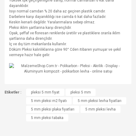
Yüksek ışık geçirgenliğine sahip, normal camlardan 6 kat daha
dayanıklıdır.
Isıyı normal camdan % 20 daha az geçiren plastik camdır.
Darbelere karşı dayanıklılığı ise camda 6 kat daha fazladır.
Keskin kenarlı değildir. Yaralanmalara sebep olmaz.
Pleksi iklim şartlarına karşı dirençlidir.
Opak, şeffaf ve floresan renklerde üretilir ve plastiklere oranla iklim
şartlarına daha dirençlidir.
İç ve dış tüm mekanlarda kullanılır.
Döküm Pleksi kalınlıklarına göre 90° Cden itibaren yumuşar ve şekil
vermeye hazır hale gelir.
Bu ürünün fiyat bilgisi, resim, ürün açıklamalarında ve diğer
Etiketler :
konularda yetersiz gördüğünüz noktaları öneri formunu
pleksi 5 mm fiyat
pleksi 5 mm
Bu ürüne ilk yorumu siz yapın!
kullanarak tarafımıza iletebilirsiniz.
5 mm pleksi m2 fiyatı
5 mm pleksi levha fiyatları
Görüş ve önerileriniz için teşekkür ederiz.
5 mm pleksi plaka fiyatları
5 mm pleksi levha
Yorum Yaz
5 mm pleksi tabaka
Ürün resmi kalitesiz, bozuk veya görüntülenemiyor.
Ürün açıklamasında eksik bilgiler bulunuyor.