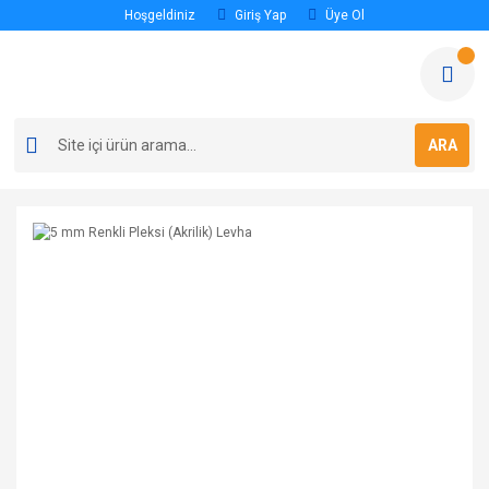
Hoşgeldiniz
Giriş Yap
Üye Ol
ARA