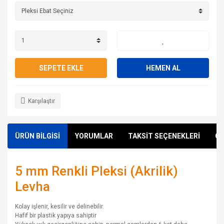
SEPETE EKLE
HEMEN AL
Karşılaştır
ÜRÜN BİLGİSİ
YORUMLAR
TAKSİT SEÇENEKLERİ
ÖN
5 mm Renkli Pleksi (Akrilik)
Levha
Kolay işlenir, kesilir ve delinebilir.
Hafif bir plastik yapıya sahiptir