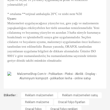
yılmetalik6 yıl
* ortalama **orijinal ambalajda 20°C ve nisbi nem %50
Uyarı:
Malzemeleri uygulayacağınız yüzeyler toz, gres yağı ve malzemenin
yapışkanlığını etkileyebilen her türlü unsurdan temizlenmelidir. Yeni
cilalanmış ve boyanmış yüzeyler en azından 3 hafta süreyle kurumaya
bırakılmalı ve işlemlerbelli sıraya göre uygulanmalıdır. Seçilen
cilaların ve boyaların uyumu, malzemeyi uygulamadan önce kullanıcı
tarafından test edilmelidir. Bunun yanında, ORAFOL tarafından
yayımlanan uygulama bilgileri de dikkate alınmalıdır. Ürünler ISO
9001’e göre numaralandırılır, bu numaralandırma sayesinde ürünün
geriye dönük takibi mümkün olmaktadır.
Bu ürünün fiyat bilgisi, resim, ürün açıklamalarında ve diğer
Etiketler :
konularda yetersiz gördüğünüz noktaları öneri formunu
Reklam malzemeleri
Reklam malzemeleri satış
Bu ürüne ilk yorumu siz yapın!
kullanarak tarafımıza iletebilirsiniz.
Reklam malzeme
Oracal folyo fiyatları
Görüş ve önerileriniz için teşekkür ederiz.
Oracal folyo
Oracal folyo renkleri