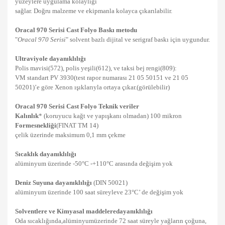
yüzeylere uygulama kolaylığı
sağlar. Doğru malzeme ve ekipmanla kolayca çıkarılabilir.
Oracal 970 Serisi Cast Folyo
Baskı metodu
"
Oracal 970 Serisi
" solvent bazlı dijital ve serigraf baskı için uygundur.
Ultraviyole dayanıklılığı
Polis mavisi(572), polis yeşili(612), ve taksi bej rengi(809):
VM standart PV 3930(test rapor numarası 21 05 50151 ve 21 05
50201)’e göre Xenon ışıklarıyla ortaya çıkar.(görülebilir)
Oracal 970 Serisi Cast Folyo Teknik veriler
Kalınlık
* (koruyucu kağt ve yapışkanı olmadan) 100 mikron
Formesnekliği
(FINAT TM 14)
çelik üzerinde maksimum 0,1 mm çekme
Sıcaklık dayanıklılığı
alüminyum üzerinde -50°C -+110°C arasında değişim yok
Deniz Suyuna dayanıklılığı
(DIN 50021)
alüminyum üzerinde 100 saat süreyleve 23°C’ de değişim yok
Solventlere ve Kimyasal maddelere
dayanıklılığı
Oda sıcaklığında,alüminyumüzerinde 72 saat süreyle yağların çoğuna,