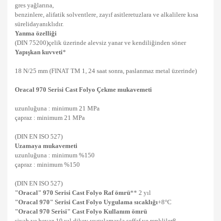
gres yağlarına,
benzinlere, alifatik solventlere, zayıf asitleretuzlara ve alkalilere kısa
sürelidayanıklıdır.
Yanma özelliği
(DIN 75200)çelik üzerinde alevsiz yanar ve kendiliğinden söner
Yapışkan kuvveti
*
18 N/25 mm (FINAT TM 1, 24 saat sonra, paslanmaz metal üzerinde)
Oracal 970 Serisi Cast Folyo
Çekme mukavemeti
uzunluğuna : minimum 21 MPa
çapraz : minimum 21 MPa
(DIN EN ISO 527)
Uzamaya mukavemeti
uzunluğuna : minimum %150
çapraz : minimum %150
(DIN EN ISO 527)
"Oracal" 970 Serisi Cast Folyo
Raf ömrü
** 2 yıl
"Oracal 970" Serisi Cast Folyo
Uygulama sıcaklığı
+8°C
"Oracal 970 Serisi" Cast Folyo
Kullanım ömrü
siyah ve beyaz 10 yıl dikey uygulamayla şeffaf ve renkliler8