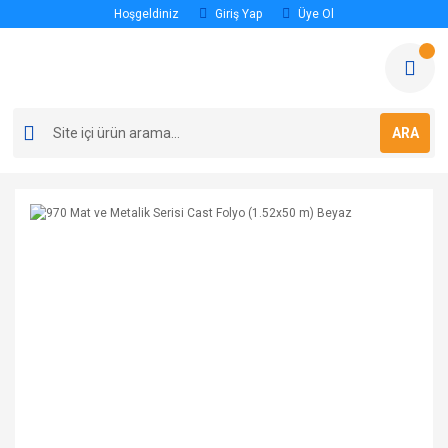
Hoşgeldiniz
Giriş Yap
Üye Ol
ARA