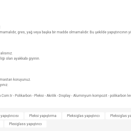
.
malıdır, gres, yağ veya başka bir madde olmamalıdır. Bu şekilde yapıştırıcının y
lısınız.
iği olan ayakkabı giyinin.
emastan koruyunuz.
yınız.
e diğer konularda yetersiz gördüğünüz noktaları öneri formunu kullanarak tarafımı
 yapıştırıcısı
Pleksi yapıştırma
Pleksiglas yapıştırıcı
Pleksiglas y
Bu ürüne ilk yorumu siz yapın!
Plexiglass yapıştırıcı
r.