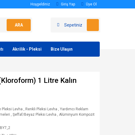
Hoşgeldiniz
Giriş Yap
Üye Ol
ARA
Sepetiniz
tı
Akrilik - Pleksi
Bize Ulaşın
(Kloroform) 1 Litre Kalın
 Pleksi Levha
,
Renkli Pleksi Levha
,
Yardımcı Reklam
meleri
,
Şeffaf/Beyaz Pleksi Levha
,
Alüminyum Kompozit
BY7_2