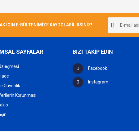
Yorum Yaz
İÇİN E-BÜLTENİMİZE KAYDOLABİLİRSİNİZ!
MSAL SAYFALAR
BİZİ TAKİP EDİN
özleşmesi
Facebook
Gönder
 İade
Instagram
 ve Güvenlik
 Verilerin Korunması
akip
aşın