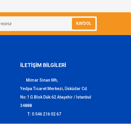
KAYDOL
İLETİŞİM BİLGİLERİ
Mimar Sinan Mh,
Yedpa Ticaret Merkezi, Üsküdar Cd.
No:1 G Blok Dük:62 Ataşehir / İstanbul
34888
T: 0 546 216 02 67