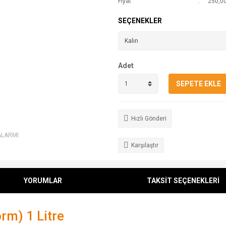
Fiyat
250,00
SEÇENEKLER
Adet
SEPETE EKLE
Hızlı Gönderi
ALARMI
Karşılaştır
YORUMLAR
TAKSİT SEÇENEKLERİ
orm) 1 Litre