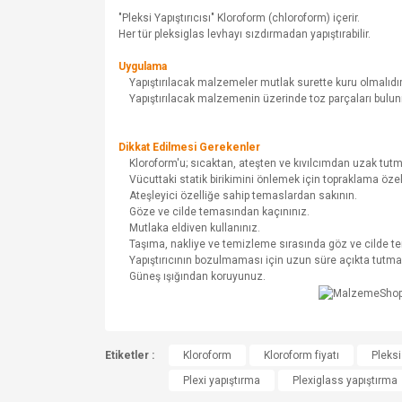
"Pleksi Yapıştırıcısı" Kloroform (chloroform) içerir.
Her tür pleksiglas levhayı sızdırmadan yapıştırabilir.
Uygulama
Yapıştırılacak malzemeler mutlak surette kuru olmalıdır
Yapıştırılacak malzemenin üzerinde toz parçaları bulunma
Dikkat Edilmesi Gerekenler
Kloroform'u; sıcaktan, ateşten ve kıvılcımdan uzak tutma
Vücuttaki statik birikimini önlemek için topraklama özell
Ateşleyici özelliğe sahip temaslardan sakının.
Göze ve cilde temasından kaçınınız.
Mutlaka eldiven kullanınız.
Taşıma, nakliye ve temizleme sırasında göz ve cilde t
Yapıştırıcının bozulmaması için uzun süre açıkta tutma
Güneş ışığından koruyunuz.
Bu ürünün fiyat bilgisi, resim, ürün açıklamalarında v
Etiketler :
Görüş ve önerileriniz için teşekkür ederiz.
Kloroform
Kloroform fiyatı
Pleksi
Plexi yapıştırma
Plexiglass yapıştırma
Ürün resmi kalitesiz, bozuk veya görüntülenemiyo