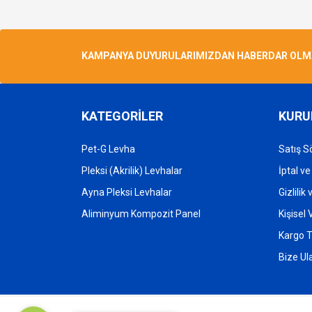
Ürün açıklamasında eksik bilgiler bulunuyor.
Ürün bilgilerinde hatalar bulunuyor.
KAMPANYA DUYURULARIMIZDAN HABERDAR OLMAK 
Ürün fiyatı diğer sitelerden daha pahalı.
Bu ürüne benzer farklı alternatifler olmalı.
KATEGORİLER
KURU
Pet-G Levha
Satış S
Pleksi (Akrilik) Levhalar
İptal ve
Ayna Pleksi Levhalar
Gizlilik
Aliminyum Kompozit Panel
Kişisel
Kargo T
Bize Ul