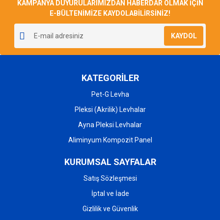
KAMPANYA DUYURULARIMIZDAN HABERDAR OLMAK İÇİN
E-BÜLTENİMİZE KAYDOLABİLİRSİNİZ!
KAYDOL
KATEGORİLER
Pet-G Levha
Pleksi (Akrilik) Levhalar
Ayna Pleksi Levhalar
Aliminyum Kompozit Panel
KURUMSAL SAYFALAR
Satış Sözleşmesi
İptal ve İade
Gizlilik ve Güvenlik