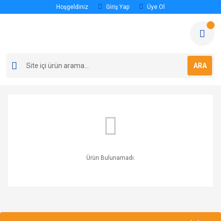
Hoşgeldiniz
Giriş Yap
Üye Ol
ARA
Ürün Bulunamadı.