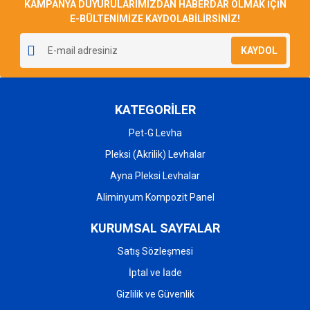
KAMPANYA DUYURULARIMIZDAN HABERDAR OLMAK İÇİN
E-BÜLTENİMİZE KAYDOLABİLİRSİNİZ!
KAYDOL
KATEGORİLER
Pet-G Levha
Pleksi (Akrilik) Levhalar
Ayna Pleksi Levhalar
Aliminyum Kompozit Panel
KURUMSAL SAYFALAR
Satış Sözleşmesi
İptal ve İade
Gizlilik ve Güvenlik