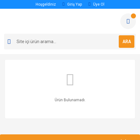
Hoşgeldiniz
Giriş Yap
Üye Ol
ARA
Ürün Bulunamadı.