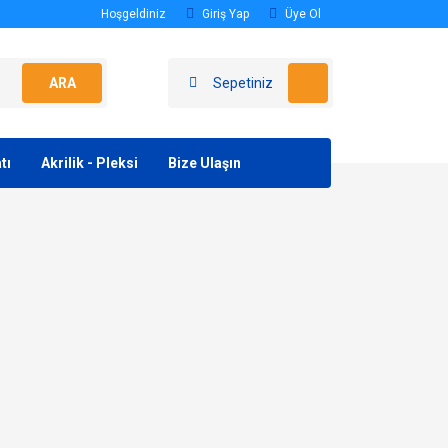
Hoşgeldiniz
Giriş Yap
Üye Ol
ARA
Sepetiniz
tı
Akrilik - Pleksi
Bize Ulaşın