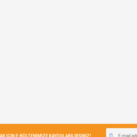
İÇİN E-BÜLTENİMİZE KAYDOLABİLİRSİNİZ!