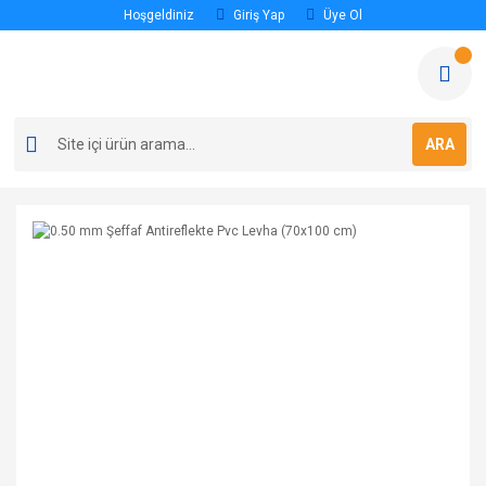
Hoşgeldiniz
Giriş Yap
Üye Ol
ARA