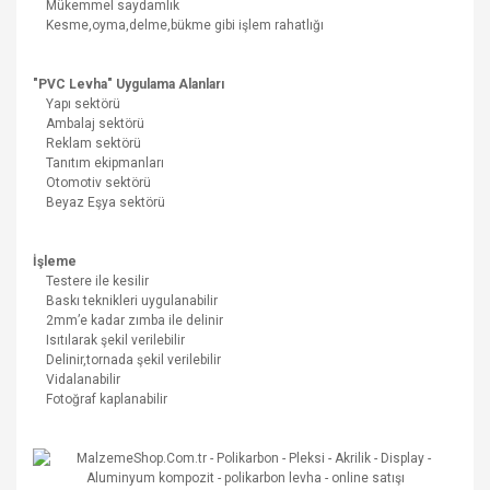
Mükemmel saydamlık
Kesme,oyma,delme,bükme gibi işlem rahatlığı
"PVC Levha" Uygulama Alanları
Yapı sektörü
Ambalaj sektörü
Reklam sektörü
Tanıtım ekipmanları
Otomotiv sektörü
Beyaz Eşya sektörü
İşleme
Testere ile kesilir
Baskı teknikleri uygulanabilir
2mm’e kadar zımba ile delinir
Isıtılarak şekil verilebilir
Delinir,tornada şekil verilebilir
Vidalanabilir
Fotoğraf kaplanabilir