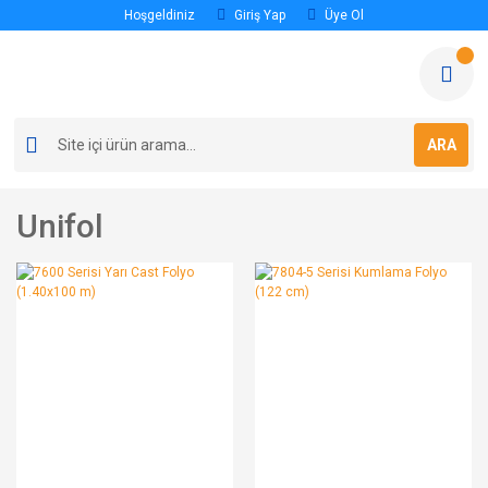
Hoşgeldiniz
Giriş Yap
Üye Ol
ARA
Unifol