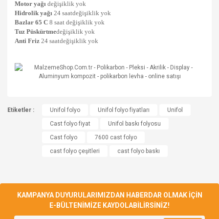
Motor yağı
değişiklik yok
Hidrolik yağı
24 saatdeğişiklik yok
Bazlar 65 C
8 saat değişiklik yok
Tuz Püskürtme
değişiklik yok
Anti Friz
24 saatdeğişiklik yok
Bu ürünün fiyat bilgisi, resim, ürün açıklamalarında ve diğer
Etiketler :
konularda yetersiz gördüğünüz noktaları öneri formunu
Unifol folyo
Unifol folyo fiyatları
Unifol
Bu ürüne ilk yorumu siz yapın!
kullanarak tarafımıza iletebilirsiniz.
Cast folyo fiyat
Unifol baskı folyosu
Görüş ve önerileriniz için teşekkür ederiz.
Cast folyo
7600 cast folyo
Yorum Yaz
cast folyo çeşitleri
cast folyo baskı
Ürün resmi kalitesiz, bozuk veya görüntülenemiyor.
Ürün açıklamasında eksik bilgiler bulunuyor.
Ürün bilgilerinde hatalar bulunuyor.
KAMPANYA DUYURULARIMIZDAN HABERDAR OLMAK İÇİN
Ürün fiyatı diğer sitelerden daha pahalı.
E-BÜLTENİMİZE KAYDOLABİLİRSİNİZ!
Bu ürüne benzer farklı alternatifler olmalı.