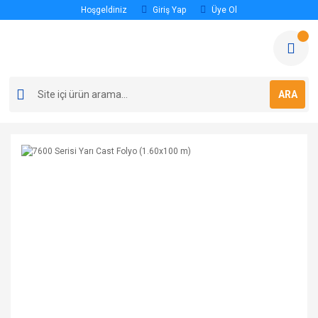
Hoşgeldiniz
Giriş Yap
Üye Ol
ARA