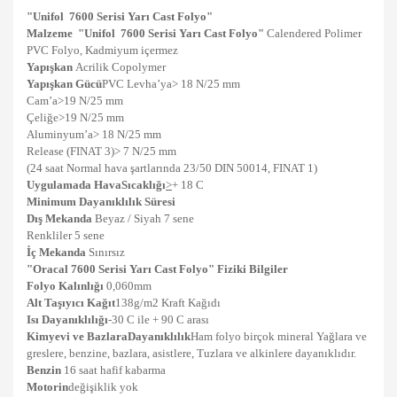
"
Unifol
7600 Serisi Yarı Cast Folyo"
Malzeme
"
Unifol
7600 Serisi Yarı Cast Folyo"
Calendered Polimer
PVC Folyo, Kadmiyum içermez
Yapışkan
Acrilik Copolymer
Yapışkan Gücü
PVC Levha’ya> 18 N/25 mm
Cam’a>19 N/25 mm
Çeliğe>19 N/25 mm
Aluminyum’a> 18 N/25 mm
Release (FINAT 3)> 7 N/25 mm
(24 saat Normal hava şartlarında 23/50 DIN 50014, FINAT 1)
Uygulamada Hava
Sıcaklığı
>
+ 18 C
Minimum Dayanıklılık Süresi
Dış Mekanda
Beyaz / Siyah 7 sene
Renkliler 5 sene
İç Mekanda
Sınırsız
"Oracal
7600 Serisi Yarı Cast Folyo"
Fiziki Bilgiler
Folyo Kalınlığı
0,060mm
Alt Taşıyıcı Kağıt
138g/m2 Kraft Kağıdı
Isı Dayanıklılığı
-
30 C ile + 90 C arası
Kimyevi ve Bazlara
Dayanıklılık
Ham folyo birçok mineral Yağlara ve
greslere, benzine, bazlara, asistlere, Tuzlara ve alkinlere dayanıklıdır.
Benzin
16 saat hafif kabarma
Motorin
değişiklik yok