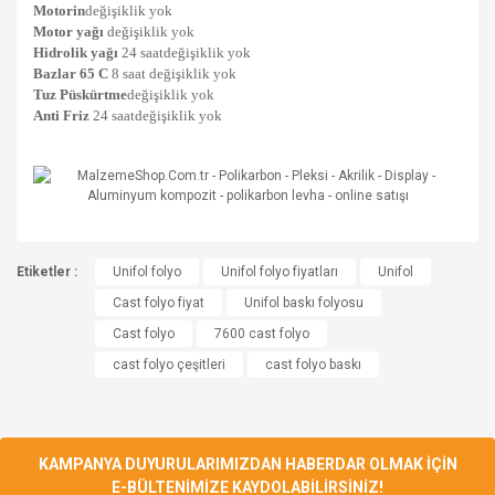
Motorin
değişiklik yok
Motor yağı
değişiklik yok
Hidrolik yağı
24 saatdeğişiklik yok
Bazlar 65 C
8 saat değişiklik yok
Tuz Püskürtme
değişiklik yok
Anti Friz
24 saatdeğişiklik yok
Bu ürünün fiyat bilgisi, resim, ürün açıklamalarında ve diğer
Etiketler :
konularda yetersiz gördüğünüz noktaları öneri formunu
Unifol folyo
Unifol folyo fiyatları
Unifol
Bu ürüne ilk yorumu siz yapın!
kullanarak tarafımıza iletebilirsiniz.
Cast folyo fiyat
Unifol baskı folyosu
Görüş ve önerileriniz için teşekkür ederiz.
Cast folyo
7600 cast folyo
Yorum Yaz
cast folyo çeşitleri
cast folyo baskı
Ürün resmi kalitesiz, bozuk veya görüntülenemiyor.
Ürün açıklamasında eksik bilgiler bulunuyor.
Ürün bilgilerinde hatalar bulunuyor.
KAMPANYA DUYURULARIMIZDAN HABERDAR OLMAK İÇİN
Ürün fiyatı diğer sitelerden daha pahalı.
E-BÜLTENİMİZE KAYDOLABİLİRSİNİZ!
Bu ürüne benzer farklı alternatifler olmalı.