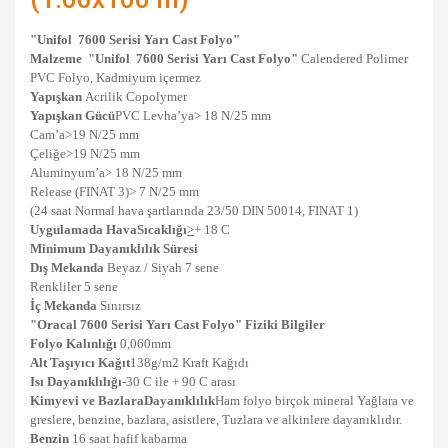
"
Unifol
7600 Serisi Yarı Cast Folyo"
Malzeme
"
Unifol
7600 Serisi Yarı Cast Folyo"
Calendered Polimer
PVC Folyo, Kadmiyum içermez
Yapışkan
Acrilik Copolymer
Yapışkan Gücü
PVC Levha’ya> 18 N/25 mm
Cam’a>19 N/25 mm
Çeliğe>19 N/25 mm
Aluminyum’a> 18 N/25 mm
Release (FINAT 3)> 7 N/25 mm
(24 saat Normal hava şartlarında 23/50 DIN 50014, FINAT 1)
Uygulamada Hava
Sıcaklığı
>
+ 18 C
Minimum Dayanıklılık Süresi
Dış Mekanda
Beyaz / Siyah 7 sene
Renkliler 5 sene
İç Mekanda
Sınırsız
"Oracal
7600 Serisi Yarı Cast Folyo"
Fiziki Bilgiler
Folyo Kalınlığı
0,060mm
Alt Taşıyıcı Kağıt
138g/m2 Kraft Kağıdı
Isı Dayanıklılığı
-
30 C ile + 90 C arası
Kimyevi ve Bazlara
Dayanıklılık
Ham folyo birçok mineral Yağlara ve
greslere, benzine, bazlara, asistlere, Tuzlara ve alkinlere dayanıklıdır.
Benzin
16 saat hafif kabarma