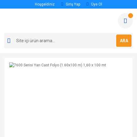
Hoşgeldiniz
Giriş Yap
Üye Ol
ARA