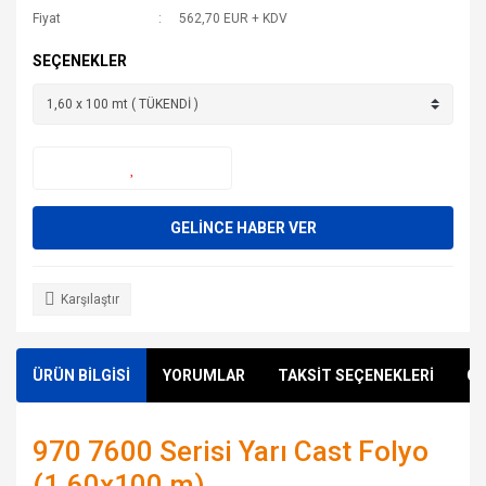
Fiyat
562,70 EUR + KDV
SEÇENEKLER
GELİNCE HABER VER
Karşılaştır
ÜRÜN BİLGİSİ
YORUMLAR
TAKSİT SEÇENEKLERİ
ÖN
970 7600 Serisi Yarı Cast Folyo
(1.60x100 m)