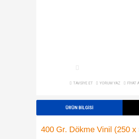
TAVSİYE ET
YORUM YAZ
FİYAT 
ÜRÜN BİLGİSİ
400 Gr. Dökme Vinil (250 x