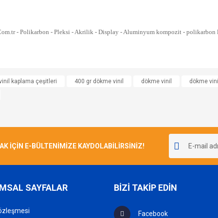
e diğer konularda yetersiz gördüğünüz noktaları öneri formunu kullanarak tarafımı
vinil kaplama çeşitleri
400 gr dökme vinil
dökme vinil
dökme vinil
Bu ürüne ilk yorumu siz yapın!
r.
Yorum Yaz
İÇİN E-BÜLTENİMİZE KAYDOLABİLİRSİNİZ!
MSAL SAYFALAR
BİZİ TAKİP EDİN
özleşmesi
Facebook