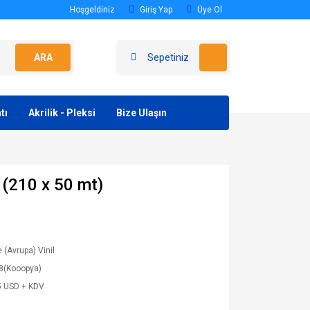
Hoşgeldiniz
Giriş Yap
Üye Ol
ARA
Sepetiniz
tı
Akrilik - Pleksi
Bize Ulaşın
 (210 x 50 mt)
(Avrupa) Vinil
8(Kooopya)
5 USD + KDV