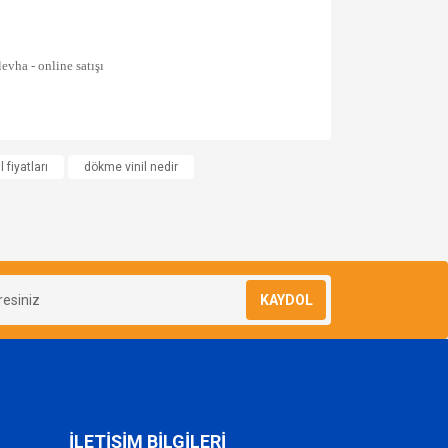
za iletebilirsiniz.
 fiyatları
dökme vinil nedir
KAYDOL
İLETİŞİM BİLGİLERİ