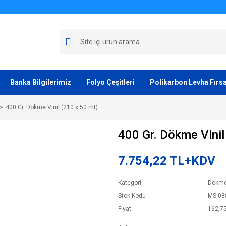
Banka Bilgilerimiz
Folyo Çeşitleri
Polikarbon Levha Fırsa
400 Gr. Dökme Vinil (210 x 50 mt)
400 Gr. Dökme Vinil
7.754,22 TL+KDV
Kategori
Dökme 
Stok Kodu
MS-08
Fiyat
162,7