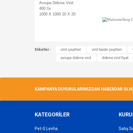
Avrupa Dökme Vinil
400 Gr.
1000 X 1000 20 X 20
Bu ürünün fiyat bilgisi, resim, ürün açıklamalarında v
Etiketler :
Görüş ve önerileriniz için teşekkür ederiz.
vinil çeşitleri
vinil baskı çeşitleri
avrupa dökme vinil
dökme vinil fiyat
Ürün resmi kalitesiz, bozuk veya görüntülenemiyo
Ürün açıklamasında eksik bilgiler bulunuyor.
Ürün bilgilerinde hatalar bulunuyor.
KAMPANYA DUYURULARIMIZDAN HABERDAR OLMAK 
Ürün fiyatı diğer sitelerden daha pahalı.
Bu ürüne benzer farklı alternatifler olmalı.
KATEGORİLER
KURU
Pet-G Levha
Satış S