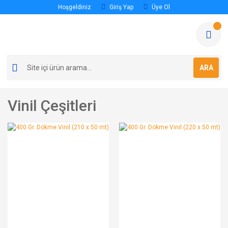
Hoşgeldiniz
Giriş Yap
Üye Ol
ARA
Vinil Çeşitleri