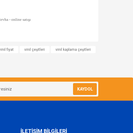
za iletebilirsiniz.
nil fiyat
vinil çeşitleri
vinil kaplama çeşitleri
KAYDOL
İLETİŞİM BİLGİLERİ