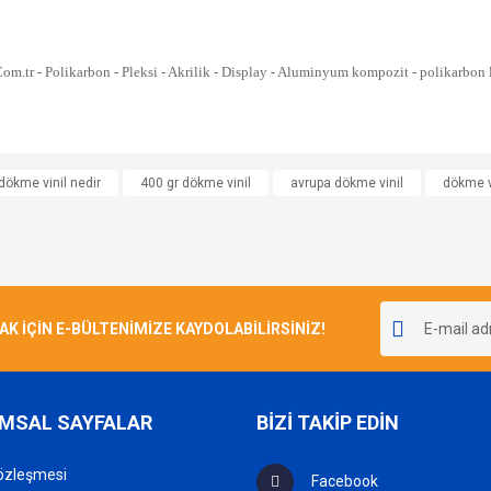
e diğer konularda yetersiz gördüğünüz noktaları öneri formunu kullanarak tarafımı
dökme vinil nedir
400 gr dökme vinil
avrupa dökme vinil
dökme vi
Bu ürüne ilk yorumu siz yapın!
r.
Yorum Yaz
İÇİN E-BÜLTENİMİZE KAYDOLABİLİRSİNİZ!
MSAL SAYFALAR
BİZİ TAKİP EDİN
özleşmesi
Facebook