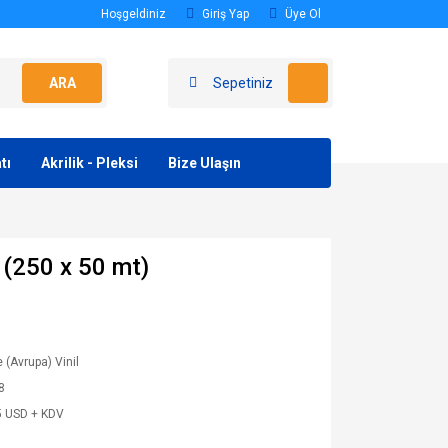
Hoşgeldiniz
Giriş Yap
Üye Ol
ARA
Sepetiniz
tı
Akrilik - Pleksi
Bize Ulaşın
 (250 x 50 mt)
(Avrupa) Vinil
8
5 USD + KDV