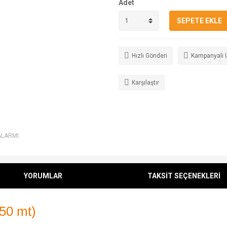
Adet
SEPETE EKLE
Hızlı Gönderi
Kampanyalı 
Karşılaştır
ALARMI
YORUMLAR
TAKSİT SEÇENEKLERİ
 50 mt)