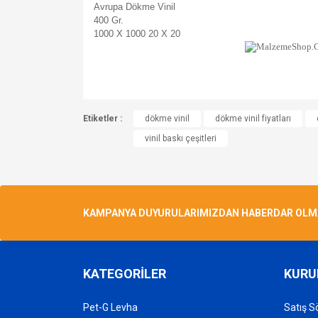
Avrupa Dökme Vinil
400 Gr.
1000 X 1000 20 X 20
Bu ürünün fiyat bilgisi, resim, ürün açıklamalarında v
Etiketler :
Görüş ve önerileriniz için teşekkür ederiz.
dökme vinil
dökme vinil fiyatları
vinil baskı çeşitleri
Ürün resmi kalitesiz, bozuk veya görüntülenemiyo
Ürün açıklamasında eksik bilgiler bulunuyor.
Ürün bilgilerinde hatalar bulunuyor.
KAMPANYA DUYURULARIMIZDAN HABERDAR OLMAK 
Ürün fiyatı diğer sitelerden daha pahalı.
Bu ürüne benzer farklı alternatifler olmalı.
KATEGORİLER
KURU
Pet-G Levha
Satış S